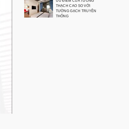
ƯU ĐIỂM CỦA TƯỜNG
THẠCH CAO SO VỚI
TƯỜNG GẠCH TRUYỀN
THỐNG