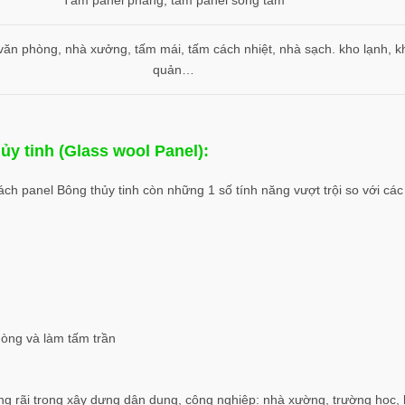
Tấm panel phẳng, tấm panel sóng tăm
ăn phòng, nhà xưởng, tấm mái, tấm cách nhiệt, nhà sạch. kho lạnh, k
quản…
ủy tinh (Glass wool Panel):
h panel Bông thủy tinh còn những 1 số tính năng vượt trội so với các 
òng và làm tấm trần
g rãi trong xây dựng dân dụng, công nghiệp: nhà xường, trường học,