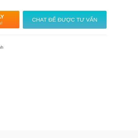
AY
CHAT ĐỂ ĐƯỢC TƯ VẤN
n!
nh