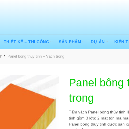
THIẾT KẾ – THI CÔNG
SẢN PHẨM
DỰ ÁN
KIẾN 
nh
Panel bông thủy tinh – Vách trong
Panel bông 
trong
Tấm vách Panel bông thủy tinh l
tinh gồm 3 lớp: 2 mặt tôn mạ mà
Panel bông thủy tinh được sản 