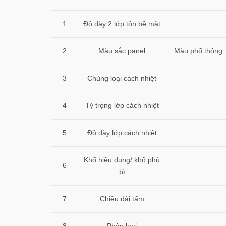
1
Độ dày 2 lớp tôn bề mặt
2
Màu sắc panel
Màu phổ thông: 
3
Chủng loại cách nhiệt
4
Tỷ trọng lớp cách nhiệt
5
Độ dày lớp cách nhiệt
Khổ hiệu dụng/ khổ phủ
6
bì
7
Chiều dài tấm