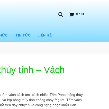
0
/
0
₫
THỨC
TIN TỨC
LIÊN HỆ
thủy tinh – Vách
à tấm vách cách âm, cách nhiệt. Tấm Panel bông thủy
u và lớp bông thủy tinh chống cháy ở giữa. Tấm vách
xuất trên dây chuyền và công nghệ nhập khẩu Hàn