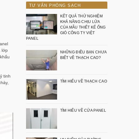
TƯ VẤN PHÒNG SẠCH
KẾT QUẢ THỬ NGHIỆM
KHẢ NĂNG CHỊU LỬA
CỦA MẪU THIẾT KẾ ỐNG
GIÓ CÔNG TY VIỆT
PANEL
anel
 lớp
NHỮNG ĐIỀU BẠN CHƯA
 khẩu
BIẾT VỀ THẠCH CAO?
ỷ tinh
TÌM HIỂU VỀ THẠCH CAO
cháy,
TÌM HIỂU VỀ CỬA PANEL