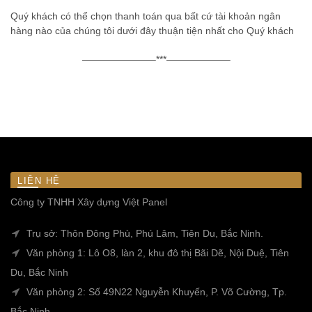
Quý khách có thể chọn thanh toán qua bất cứ tài khoản ngân
hàng nào của chúng tôi dưới đây thuận tiện nhất cho Quý khách
———————–***——————–
LIÊN HỆ
Công ty TNHH Xây dựng Việt Panel
Trụ sở: Thôn Đông Phù, Phú Lâm, Tiên Du, Bắc Ninh.
Văn phòng 1: Lô O8, làn 2, khu đô thị Bãi Dẽ, Nội Duệ, Tiên
Du, Bắc Ninh
Văn phòng 2: Số 49N22 Nguyễn Khuyến, P. Võ Cường, Tp.
Bắc Ninh