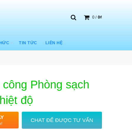
0
/
0
₫
THỨC
TIN TỨC
LIÊN HỆ
hi công Phòng sạch
hiệt độ
AY
CHAT ĐỂ ĐƯỢC TƯ VẤN
n!