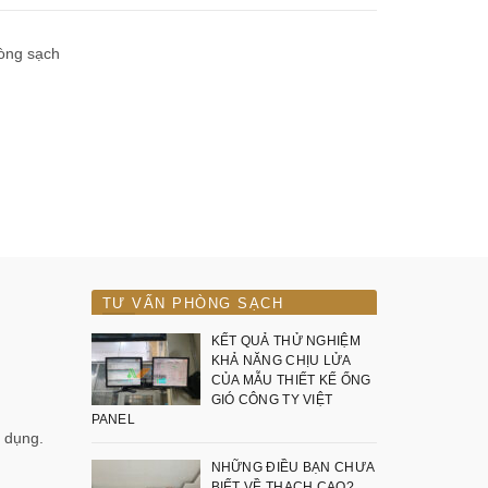
hòng sạch
TƯ VẤN PHÒNG SẠCH
KẾT QUẢ THỬ NGHIỆM
KHẢ NĂNG CHỊU LỬA
CỦA MẪU THIẾT KẾ ỐNG
GIÓ CÔNG TY VIỆT
PANEL
n dụng.
NHỮNG ĐIỀU BẠN CHƯA
BIẾT VỀ THẠCH CAO?