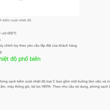
h kiểm soát nhiệt độ
1℃~±0.005℃
.
ùy chỉnh tùy theo yêu cầu lắp đặt của khách hàng.
ng
hiệt độ phổ biến
 Phòng sạch kiểm soát nhiệt độ loại C bao gồm một buồng làm việc và 
 ẩm, máy thông gió, bộ lọc HEPA. Theo nhu cầu sử dụng, phòng sạch l