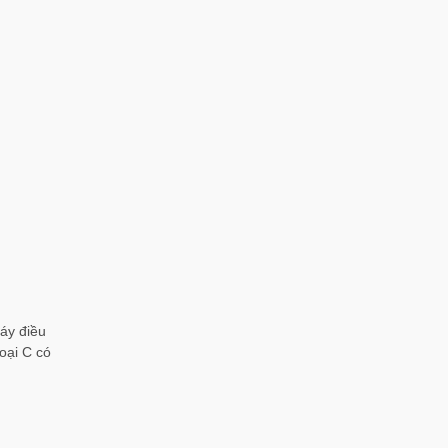
máy điều
oại C có