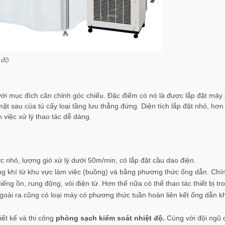
 độ
với mục đích căn chỉnh góc chiếu. Đặc điểm có nó là được lắp đặt máy 
t sau của tủ cấy loại tầng lưu thẳng đứng. Diện tích lắp đặt nhỏ, hơn
việc xử lý thao tác dễ dàng.
c nhỏ, lượng gió xử lý dưới 50m/min, có lắp đặt cầu dao điện.
g khí từ khu vực làm việc (buồng) và bằng phương thức ống dẫn. Chín
ếng ồn, rung động, vòi điện từ. Hơn thế nữa có thể thao tác thiết bị tr
Ngoài ra cũng có loại máy có phương thức tuần hoàn liên kết ống dẫn k
ết kế và thi công
phòng sạch kiểm soát nhiệt độ.
Cùng với đội ngũ 