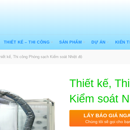
THIẾT KẾ – THI CÔNG
SẢN PHẨM
DỰ ÁN
KIẾN 
iết kế, Thi công Phòng sạch Kiểm soát Nhiệt độ
Thiết kế, T
Kiểm soát N
LẤY BÁO GIÁ NG
Chúng tôi sẽ gọi cho bạ