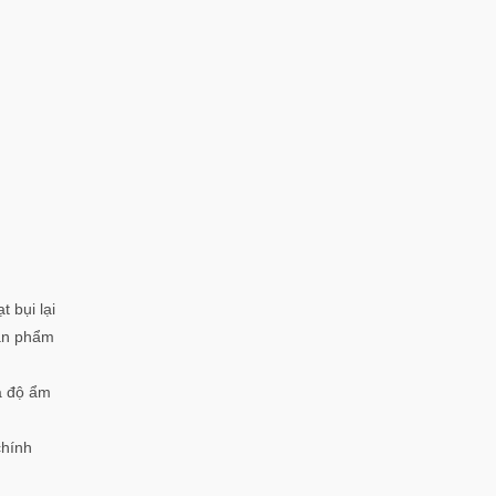
 bụi lại
sản phẩm
a độ ẩm
chính