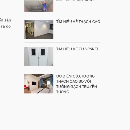
ến sản
TÌM HIỂU VỀ THẠCH CAO
 ra do
TÌM HIỂU VỀ CỬA PANEL
ƯU ĐIỂM CỦA TƯỜNG
THẠCH CAO SO VỚI
TƯỜNG GẠCH TRUYỀN
THỐNG