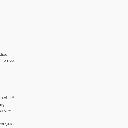
điều
 thế nữa
h vì thế
ong
hu vực
chuyên