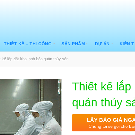
THIẾT KẾ – THI CÔNG
SẢN PHẨM
DỰ ÁN
KIẾN 
 kế lắp đặt kho lạnh bảo quản thủy sản
Thiết kế lắp
quản thủy s
LẤY BÁO GIÁ NG
Chúng tôi sẽ gọi cho bạ