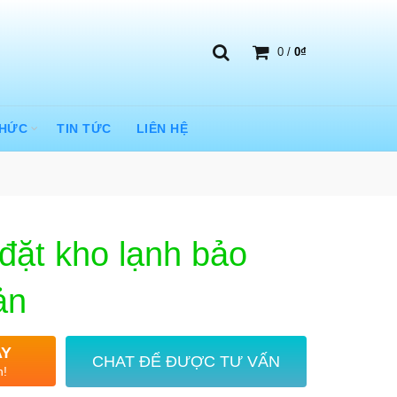
0
/
0
₫
THỨC
TIN TỨC
LIÊN HỆ
 đặt kho lạnh bảo
ản
AY
CHAT ĐỂ ĐƯỢC TƯ VẤN
n!