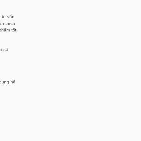
ể tư vấn
ản thích
phẩm tốt
ản sẽ
 dụng hệ