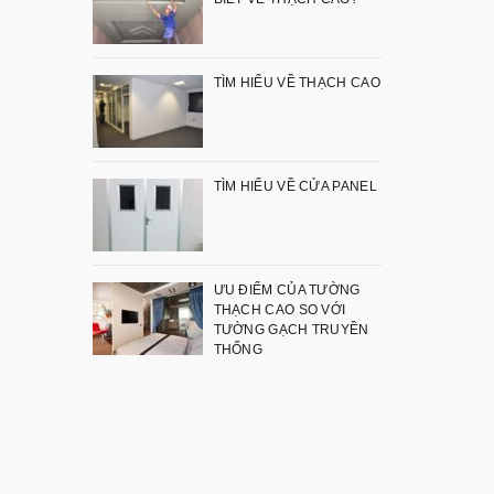
TÌM HIỂU VỀ THẠCH CAO
TÌM HIỂU VỀ CỬA PANEL
ƯU ĐIỂM CỦA TƯỜNG
THẠCH CAO SO VỚI
TƯỜNG GẠCH TRUYỀN
THỐNG