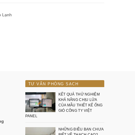
o Lạnh
TƯ VẤN PHÒNG SẠCH
KẾT QUẢ THỬ NGHIỆM
KHẢ NĂNG CHỊU LỬA
CỦA MẪU THIẾT KẾ ỐNG
GIÓ CÔNG TY VIỆT
PANEL
ng
NHỮNG ĐIỀU BẠN CHƯA
BIẾT VỀ THẠCH CAO?