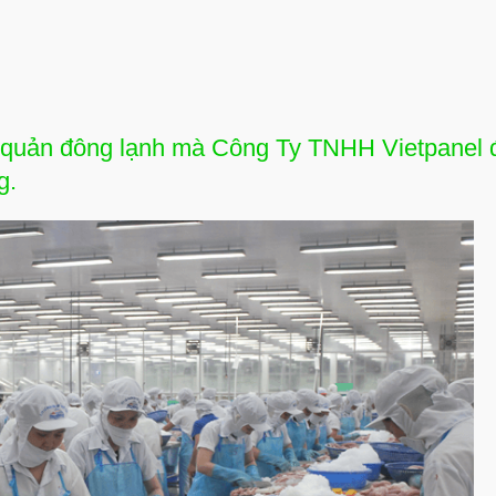
o quản đông lạnh mà Công Ty TNHH Vietpanel đ
g.