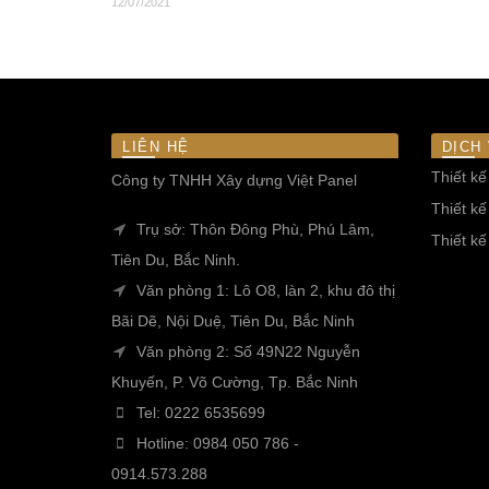
12/07/2021
LIÊN HỆ
DỊCH
Thiết kế
Công ty TNHH Xây dựng Việt Panel
Thiết kế
Trụ sở: Thôn Đông Phù, Phú Lâm,
Thiết k
Tiên Du, Bắc Ninh.
Văn phòng 1: Lô O8, làn 2, khu đô thị
Bãi Dẽ, Nội Duệ, Tiên Du, Bắc Ninh
Văn phòng 2: Số 49N22 Nguyễn
Khuyến, P. Võ Cường, Tp. Bắc Ninh
Tel:
0222 6535699
Hotline:
0984 050 786
-
0914.573.288