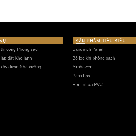
 VỤ
SẢN PHẨM TIÊU BIỂU
 thi công Phòng sạch
Sandwich Panel
 lắp đặt Kho lạnh
Bộ lọc khí phòng sạch
ế xây dựng Nhà xưởng
Airshower
Pass box
Rèm nhựa PVC