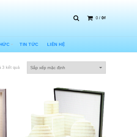
0
/
0
₫
THỨC
TIN TỨC
LIÊN HỆ
ả 3 kết quả