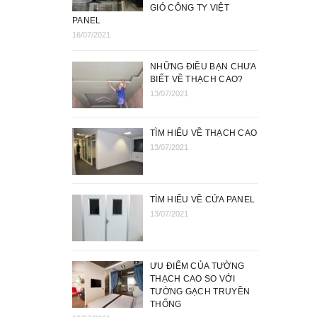
GIÓ CÔNG TY VIỆT
PANEL
16/07/2021
NHỮNG ĐIỀU BẠN CHƯA
BIẾT VỀ THẠCH CAO?
13/07/2021
TÌM HIỂU VỀ THẠCH CAO
13/07/2021
TÌM HIỂU VỀ CỬA PANEL
13/07/2021
ƯU ĐIỂM CỦA TƯỜNG
THẠCH CAO SO VỚI
TƯỜNG GẠCH TRUYỀN
THỐNG