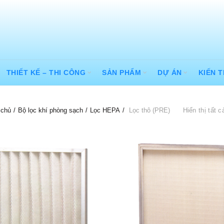
THIẾT KẾ – THI CÔNG
SẢN PHẨM
DỰ ÁN
KIẾN 
 chủ
Bộ lọc khí phòng sạch
Lọc HEPA
Lọc thô (PRE)
Hiển thị tất c