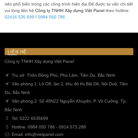
nên phổ biến trong các công trình hiện đại.Để được tư vấn chi tiết
vui lòng liên hệ
Công ty TNHH Xây dựng Việt Panel
theo hotline:
02416 535 699
/
0984 050 786
LIÊN HỆ
Công ty TNHH Xây dựng Việt Panel
Trụ sở: Thôn Đông Phù, Phú Lâm, Tiên Du, Bắc Ninh.
Văn phòng 1: Lô O8, làn 2, khu đô thị Bãi Dẽ, Nội Duệ, Tiên
Du, Bắc Ninh
Văn phòng 2: Số 49N22 Nguyễn Khuyến, P. Võ Cường, Tp.
Bắc Ninh
Tel:
0222 6535699
Hotline:
0984 050 786
-
0914.573.288
Email:
info@vietpanel.com