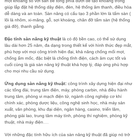
một khoảng so với sàn bê tông phía dưới để tạo khoảng trống
giúp lắp đặt hệ thống dây điện, đèn, hệ thống âm thanh, điều hòa
dễ dàng và an toàn. Sàn nâng có cấu tạo 3 phần lớn là tấm sàn (
lõi là nhôm, xi-măng, gỗ, sợi khoáng, chân đỡ tấm sàn (hệ thống
giá đỡ), thanh giằng.
Đặc tính sàn nâng kỹ thuật
là có độ bền cao, có thể sử dụng
lâu dài hơn 25 năm, đa dạng trong thiết kế với hình thức đẹp mắt,
phù hợp với mọi công trình hiện đại, khả năng chống mối mọt,
chống ẩm mốc, đặc biệt là chống tĩnh điện, cách âm cực tốt và
cuối cùng là giá sàn nâng kỹ thuật khá hợp lý, đáp ứng phù hợp
cho mọi nhu cầu sử dụng.
Ứng dụng sàn nâng kỹ thuật:
công trình xây dựng hiện đại như
các tổng đài, trung tâm điện, máy, phòng carbin, nhà điều hành
trung tâm, phòng vi mạch điện tử, ngành công nghiệp cơ khí
chính xác, phòng dược liệu, công nghệ sinh học, nhà máy sản
xuất, văn phòng, khu đại diện, ngân hàng, casino, triển lãm,
phòng giải lao, trung tâm máy tính, phòng thí nghiệm, phòng kỹ
thuật, nhà máy điện….
Với những đặc tính hữu ích của sàn nâng kỹ thuật đã giúp nó trở