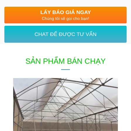
LẤY BÁO GIÁ NGAY
Chúng tôi sẽ gọi cho bạn!
CHAT ĐỂ ĐƯỢC TƯ VẤN
SẢN PHẨM BÁN CHẠY