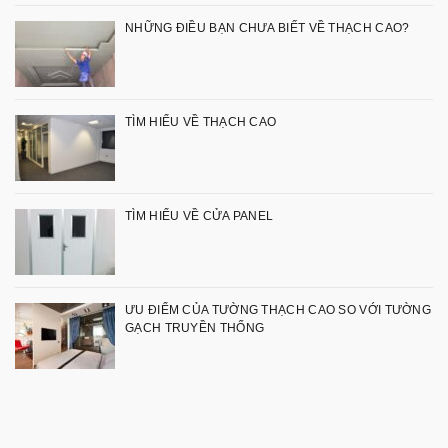
NHỮNG ĐIỀU BẠN CHƯA BIẾT VỀ THẠCH CAO?
TÌM HIỂU VỀ THẠCH CAO
TÌM HIỂU VỀ CỬA PANEL
ƯU ĐIỂM CỦA TƯỜNG THẠCH CAO SO VỚI TƯỜNG
GẠCH TRUYỀN THỐNG