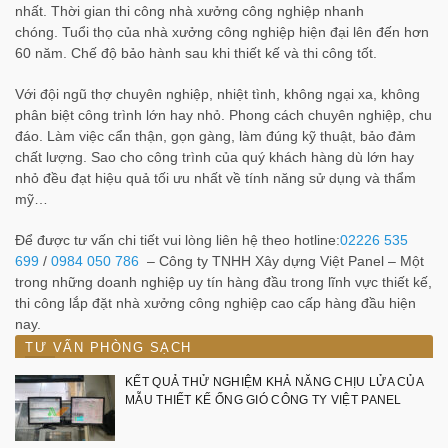
nhất. Thời gian thi công nhà xưởng công nghiệp nhanh
chóng. Tuổi thọ của nhà xưởng công nghiệp hiện đại lên đến hơn
60 năm. Chế độ bảo hành sau khi thiết kế và thi công tốt.
Với đội ngũ thợ chuyên nghiệp, nhiệt tình, không ngại xa, không
phân biệt công trình lớn hay nhỏ. Phong cách chuyên nghiệp, chu
đáo. Làm việc cẩn thận, gọn gàng, làm đúng kỹ thuật, bảo đảm
chất lượng. Sao cho công trình của quý khách hàng dù lớn hay
nhỏ đều đạt hiệu quả tối ưu nhất về tính năng sử dụng và thẩm
mỹ…
Để được tư vấn chi tiết vui lòng liên hệ theo hotline:
02226 535
699
/
0984 050 786
– Công ty TNHH Xây dựng Việt Panel – Một
trong những doanh nghiệp uy tín hàng đầu trong lĩnh vực thiết kế,
thi công lắp đặt nhà xưởng công nghiệp cao cấp hàng đầu hiện
nay.
TƯ VẤN PHÒNG SẠCH
KẾT QUẢ THỬ NGHIỆM KHẢ NĂNG CHỊU LỬA CỦA
MẪU THIẾT KẾ ỐNG GIÓ CÔNG TY VIỆT PANEL