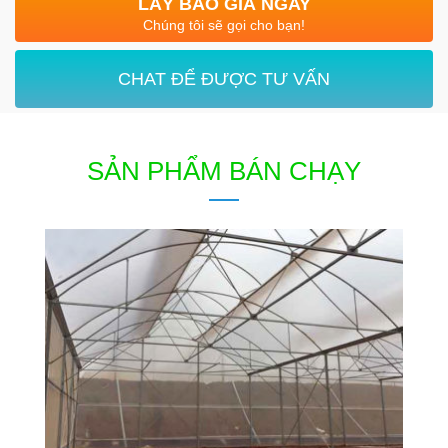
LẤY BÁO GIÁ NGAY
Chúng tôi sẽ gọi cho bạn!
CHAT ĐỂ ĐƯỢC TƯ VẤN
SẢN PHẨM BÁN CHẠY