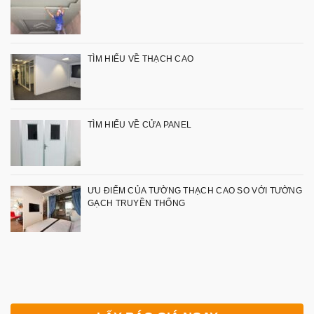
TÌM HIỂU VỀ THẠCH CAO
TÌM HIỂU VỀ CỬA PANEL
ƯU ĐIỂM CỦA TƯỜNG THẠCH CAO SO VỚI TƯỜNG
GẠCH TRUYỀN THỐNG