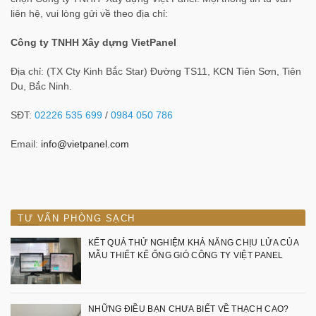
liên hệ, vui lòng gửi về theo địa chỉ:
Công ty TNHH Xây dựng VietPanel
Địa chỉ: (TX Cty Kinh Bắc Star) Đường TS11, KCN Tiên Sơn, Tiên
Du, Bắc Ninh.
SĐT:
02226 535 699
/
0984 050 786
Email:
info@vietpanel.com
TƯ VẤN PHÒNG SẠCH
KẾT QUẢ THỬ NGHIỆM KHẢ NĂNG CHỊU LỬA CỦA
MẪU THIẾT KẾ ỐNG GIÓ CÔNG TY VIỆT PANEL
NHỮNG ĐIỀU BẠN CHƯA BIẾT VỀ THẠCH CAO?