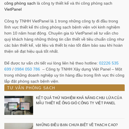
công phòng sạch
là công ty thiết kế và thi công phòng sạch
VietPanel
Công ty TNHH VietPanel là 1 trong những công ty đi đầu trong
lĩnh vực thiết kế thi công phòng sạch bệnh viện với kinh nghiệm
hơn 10 năm hoạt động. Chuyên gia từ VietPanel sẽ tư vấn cho
quý khách hàng những thông tin cần thiết về tiêu chuẩn cũng như
các bản thiết kế, vật liệu và thiết bị nào tốt đảm bảo sau khi hoàn
thiện sẽ đạt hiệu quả tốt nhất.
Để được tư vấn chi tiết vui lòng liên hệ theo hotline:
02226 535
699
/
0984 050 786
– Công ty TNHH Xây dựng Việt Panel – Một
trong những doanh nghiệp uy tín hàng đầu trong lĩnh vực thi công
lắp đặt phòng sạch bệnh viện.
TƯ VẤN PHÒNG SẠCH
KẾT QUẢ THỬ NGHIỆM KHẢ NĂNG CHỊU LỬA CỦA
MẪU THIẾT KẾ ỐNG GIÓ CÔNG TY VIỆT PANEL
NHỮNG ĐIỀU BẠN CHƯA BIẾT VỀ THẠCH CAO?