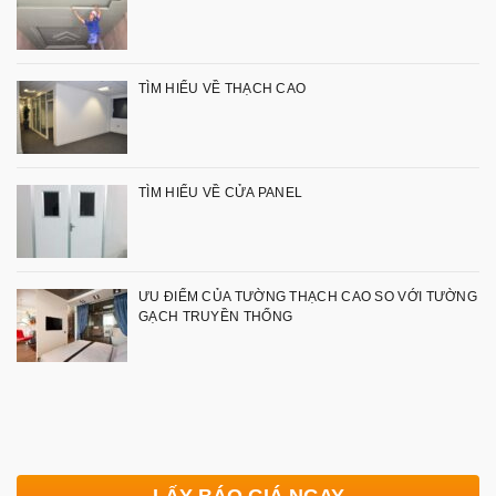
TÌM HIỂU VỀ THẠCH CAO
TÌM HIỂU VỀ CỬA PANEL
ƯU ĐIỂM CỦA TƯỜNG THẠCH CAO SO VỚI TƯỜNG
GẠCH TRUYỀN THỐNG
LẤY BÁO GIÁ NGAY