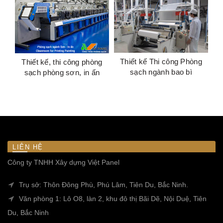
Thiết kế Thi công Phòng
Thiết kế, thi công phòng
sạch ngành bao bì
sạch phòng sơn, in ấn
LIÊN HỆ
Công ty TNHH Xây dựng Việt Panel
Trụ sở: Thôn Đông Phù, Phú Lâm, Tiên Du, Bắc Ninh.
Văn phòng 1: Lô O8, làn 2, khu đô thị Bãi Dẽ, Nội Duệ, Tiên
Du, Bắc Ninh