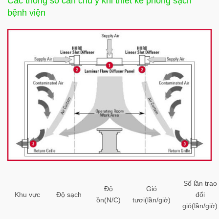
Các thông số cần chú ý khi thiết kế phòng sạch
bệnh viện
Số lần trao
Độ
Gió
Khu vực
Độ sạch
đổi
ồn(N/C)
tươi(lần/giờ)
gió(lần/giờ)