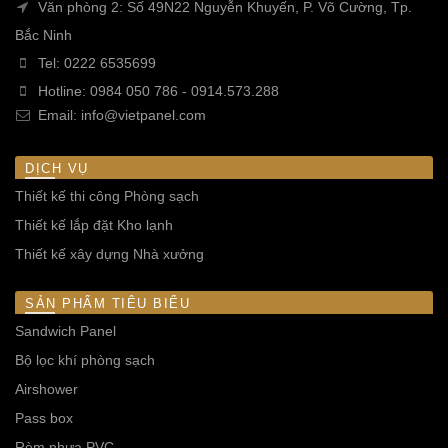
Văn phòng 2: Số 49N22 Nguyễn Khuyến, P. Võ Cường, Tp.
Bắc Ninh
Tel:
0222 6535699
Hotline:
0984 050 786
-
0914.573.288
Email:
info@vietpanel.com
DỊCH VỤ
Thiết kế thi công Phòng sạch
Thiết kế lắp đặt Kho lạnh
Thiết kế xây dựng Nhà xưởng
SẢN PHẨM TIÊU BIỂU
Sandwich Panel
Bộ lọc khí phòng sạch
Airshower
Pass box
Rèm nhựa PVC