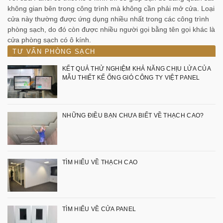
không gian bên trong công trình mà không cần phải mở cửa. Loại
cửa này thường được ứng dụng nhiều nhất trong các công trình
phòng sạch, do đó còn được nhiều người gọi bằng tên gọi khác là
cửa phòng sạch có ô kính.
TƯ VẤN PHÒNG SẠCH
KẾT QUẢ THỬ NGHIỆM KHẢ NĂNG CHỊU LỬA CỦA
MẪU THIẾT KẾ ỐNG GIÓ CÔNG TY VIỆT PANEL
NHỮNG ĐIỀU BẠN CHƯA BIẾT VỀ THẠCH CAO?
TÌM HIỂU VỀ THẠCH CAO
TÌM HIỂU VỀ CỬA PANEL