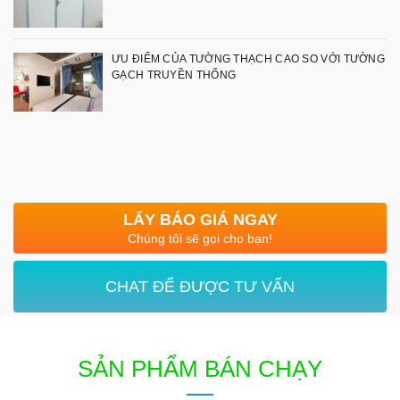
ƯU ĐIỂM CỦA TƯỜNG THẠCH CAO SO VỚI TƯỜNG
GẠCH TRUYỀN THỐNG
LẤY BÁO GIÁ NGAY
Chúng tôi sẽ gọi cho bạn!
CHAT ĐỂ ĐƯỢC TƯ VẤN
SẢN PHẨM BÁN CHẠY