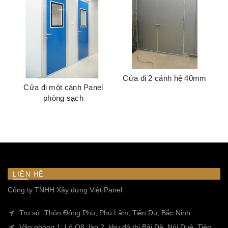
Cửa đi 2 cánh hệ 40mm
Cửa đi một cánh Panel
phòng sạch
LIÊN HỆ
Công ty TNHH Xây dựng Việt Panel
Trụ sở: Thôn Đông Phù, Phú Lâm, Tiên Du, Bắc Ninh.
Văn phòng 1: Lô O8, làn 2, khu đô thị Bãi Dẽ, Nội Duệ, Tiên