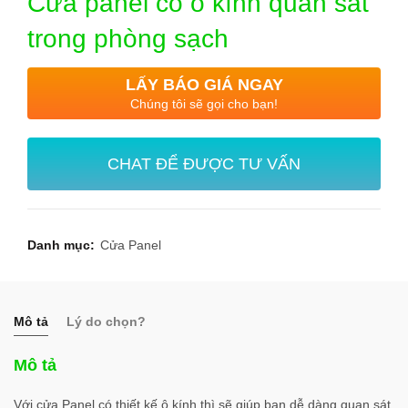
Cửa panel có ô kính quan sát
trong phòng sạch
LẤY BÁO GIÁ NGAY
Chúng tôi sẽ gọi cho bạn!
CHAT ĐỂ ĐƯỢC TƯ VẤN
Danh mục:
Cửa Panel
Mô tả
Lý do chọn?
Mô tả
Với cửa Panel có thiết kế ô kính thì sẽ giúp bạn dễ dàng quan sát